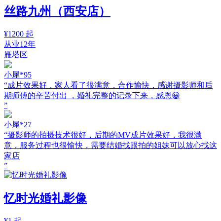
丝路九州（西安店）
¥1200
起
从业12年
雁塔区
小犀*95
“成片效果好，家人看了很满意，合作愉快，感谢摄影师和后
期师傅的辛苦付出 ，婚礼完整的记录下来，感恩😀
”
小犀*27
“摄影师的拍摄技术很好，后期的MV成片效果好，我很满
意，服务过程也很愉快，需要结婚找跟拍的姐妹可以放心找这
家店
”
忆时光婚礼影像
¥1
起