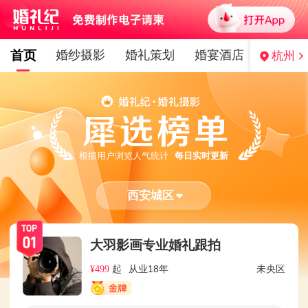
首页
婚纱摄影
婚礼策划
婚宴酒店
婚纱礼
杭州
根据用户浏览人气统计
每日实时更新
西安城区
大羽影画专业婚礼跟拍
¥499
起
从业18年
未央区
小犀*4d
“ 经过深思熟虑，我们选择了他们家作为我们婚礼的摄影师，他们具备独特的视角来抓拍和记录当天的画面，他们有思想，专业、会交流，而且懂得抓住细节，是一个不可多得的大师！我们希望他们可以越来越好，而且他们的报价非常合理，能拍到让人感动的有情感的照片。
”