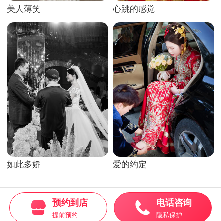
美人薄笑
心跳的感觉
如此多娇
爱的约定
预约到店
电话咨询


提前预约
隐私保护