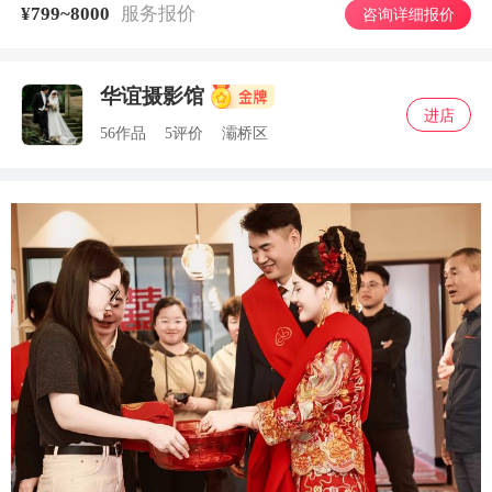
¥
服务报价
799~8000
咨询详细报价
华谊摄影馆
进店
56作品
5评价
灞桥区