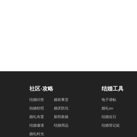
社区·攻略
结婚工具
结婚问答
婚前事宜
电子请帖
拍婚纱照
婚庆防坑
婚礼mv
婚礼布置
新郎新娘
结婚吉日
结婚邀请
结婚用品
结婚登记处
婚礼时光