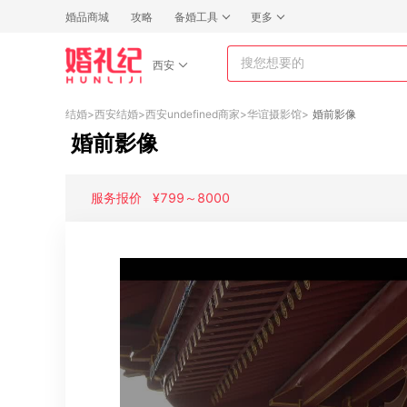
婚品商城
攻略
备婚工具
更多
西安
结婚
>
西安结婚
>
西安undefined商家
>
华谊摄影馆
>
婚前影像
婚前影像
服务报价
¥
799
～
8000