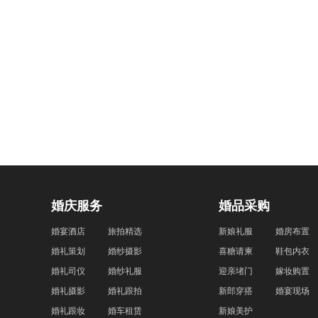
婚庆服务
婚品采购
婚宴酒店
旅拍精选
新娘礼服
婚房布置
婚礼策划
婚纱摄影
喜糖请柬
鞋包内衣
婚礼司仪
婚纱礼服
迎亲堵门
嫁妆购置
婚礼摄影
婚礼跟拍
新郎穿搭
婚宴现场
婚礼跟妆
婚车租赁
新娘美护