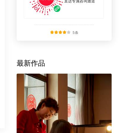
直达专属咨询通道
5
条





最新作品